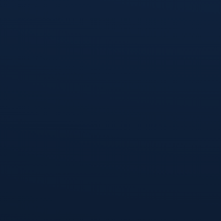
投注策略
3
体育新闻
2
体育专题
2
世界盃投注指南
1
延伸閱讀方向
官方賠率
快速查看最新市場動態
大小盤分析
瀏覽更多賽事預測與拆解
平台安全
了解資金與帳戶保障資訊