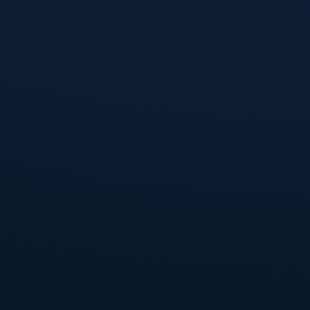
HK WC26 Bets Limited
CR-32984715
Room 1502, 15/F, Tower 2, Silvercord, 30 Canton Road, Tsim Sha
Tsui, Kowloon, Hong Kong
電話：+852 3188 2399
電郵：support@hk-wc26bets.com
服務時間：24/7
網站導覽