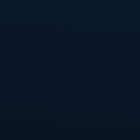
首頁
官方賠率
大小盤分析
賽事資訊
開戶優惠
平台安全
合作夥伴
zh-kr-worldcup.com
zh-my-worldcup26.com
zh-lolmobilebet.com
lols15-zhlive.com
yixin-yule.com
© 2026 HK WC26 Bets. All rights reserved.
平台安全
開戶優惠
官方賠率
大小盤分析