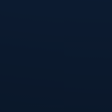
HK WC26 Bets Limited
CR-32984715
Room 1502, 15/F, Tower 2, Silvercord, 30 Canton Road, Tsim Sha
Tsui, Kowloon, Hong Kong
電話：+852 3188 2399
電郵：support@hk-wc26bets.com
服務時間：24/7
網站導覽